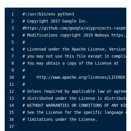
#!/usr/bin/env python3
# Copyright 2017 Google Inc.
#https://github.com/google/aiyprojects-raspbia
# Modifications copyright 2019 Noboyu https://
#
# Licensed under the Apache License, Version 2
# you may not use this file except in complian
# You may obtain a copy of the License at
#
#     http://www.apache.org/licenses/LICENSE-2
#
# Unless required by applicable law or agreed 
# distributed under the License is distributed
# WITHOUT WARRANTIES OR CONDITIONS OF ANY KIND
# See the License for the specific language go
# limitations under the License.