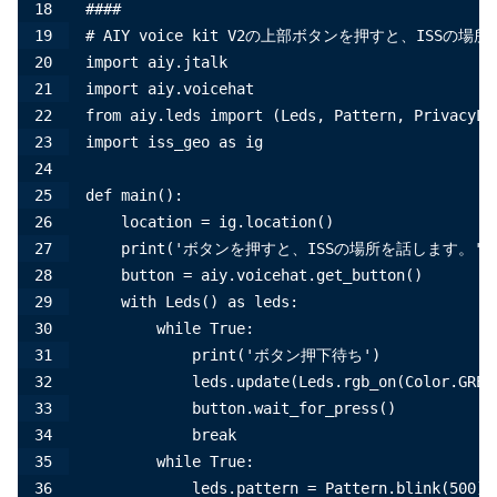
####
# AIY voice kit V2の上部ボタンを押すと、IS
import aiy.jtalk
import aiy.voicehat
from aiy.leds import (Leds, Pattern, PrivacyLe
import iss_geo as ig
def main():
    location = ig.location()
    print('ボタンを押すと、ISSの場所を話します。')
    button = aiy.voicehat.get_button()
    with Leds() as leds:
        while True:
            print('ボタン押下待ち')
            leds.update(Leds.rgb_on(Color.GREE
            button.wait_for_press()
            break
        while True:
            leds.pattern = Pattern.blink(500)