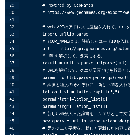
        # Powered by GeoNames
        # https://www.geonames.org/export/web-
        # web APIのアドレスに座標を入れて、urlを
        import urllib.parse
        # YOUR_NAMEには、登録したユーザIDを入れる
        url = 'http://api.geonames.org/extende
        # URLを解析して、要素にする。
        result = urllib.parse.urlparse(url)
        # URLを解析して、クエリ要素だけを辞書とし
        param = urllib.parse.parse_qs(result.q
        # 緯度と経度のそれぞれに、新しい値を入れる
        latlon_list = latlon.rsplit(",")
        param["lat"]=latlon_list[0]
        param["lng"]=latlon_list[1]
        # 新しい値が入った辞書を、クエリとして文字
        new_query = urllib.parse.urlencode(par
        # 元のクエリ要素を、新しく更新した内容に置