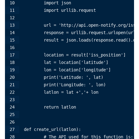
        import json
        import urllib.request
        url = 'http://api.open-notify.org/iss-
        response = urllib.request.urlopen(url)
        result = json.loads(response.read().de
        location = result['iss_position']
        lat = location['latitude']
        lon = location['longitude']
        print('Latitude: ', lat)
        print('Longitude: ', lon)
        latlon = lat +','+ lon
        return latlon
def create_url(latlon):
        # The API used for this function is: