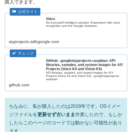
購入できます。
Voice
Do-it-yourself intelligent speaker. Experiment with voice
recognition and the Google Assistant.
aiyprojects.withgoogle.com
GitHub - google/aiyprojects-raspbian: API
libraries, samples, and system images for AIY
Projects (Voice Kit and Vision Kit)
API libraries, samples, and system images for AIY
Projects (Voice Kit and Vision Kit) - google/aiyprojects-
raspbian
github.com
ちなみに、私が購入したのは2018年です。OSイメー
ジファイルを
更新せず古いまま
作業したので、もしか
したらこのページのコードでは動かない可能性があり
ます。