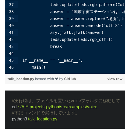
            leds.update(Leds.rgb_pattern(Color
            answer = "国際宇宙ステーションは、
            answer = answer.replace("場所",loca
            answer = answer.encode('utf-8')
            aiy.jtalk.jtalk(answer)
            leds.update(Leds.rgb_off())
            break
if __name__ == '__main__':
    main()
talk_location.py
hosted with ❤ by
GitHub
view raw
#実行時は、ファイルを置いたvoiceフォルダに移動して
cd
~/AIY-projects-python/src/examples/voice
#下記コマンドで実行しています。
python3
talk_location.py