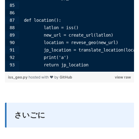
def location():
        latlon = iss()
        new_url = create_url(latlon)
        location = revese_geo(new_url)
        jp_location = translate_location(locat
        print('a')
        return jp_location
iss_geo.py
hosted with ❤ by
GitHub
view raw
さいごに