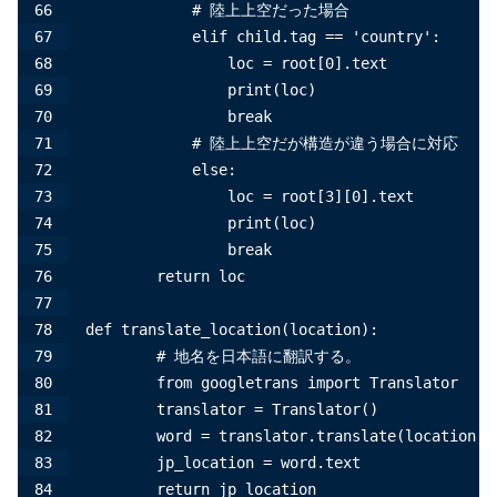
            # 陸上上空だった場合
            elif child.tag == 'country':
                loc = root[0].text
                print(loc)
                break
            # 陸上上空だが構造が違う場合に対応
            else:
                loc = root[3][0].text
                print(loc)
                break
        return loc
def translate_location(location):
        # 地名を日本語に翻訳する。
        from googletrans import Translator
        translator = Translator()
        word = translator.translate(location, 
        jp_location = word.text
        return jp_location