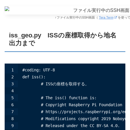
↑ファイル実行中のSSH画面（
Tera Term
を使って
iss_geo.py ISSの座標取得から地名
出力まで
#coding: UTF-8
def iss():
        # ISSの座標を取得する。
        # The iss() function is:
        # Copyright Raspberry Pi Foundation
        # https://projects.raspberrypi.org/en/
        # Modifications copyright 2019 Noboyu 
        # Released under the CC BY-SA 4.0.