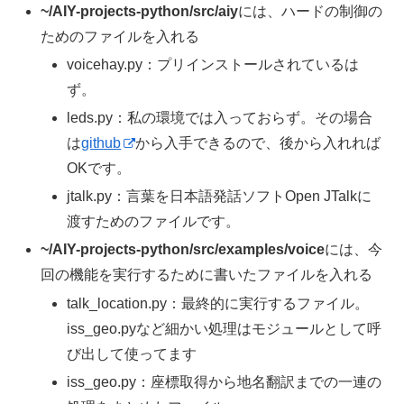
~/AIY-projects-python/src/aiy
には、ハードの制御の
ためのファイルを入れる
voicehay.py：プリインストールされているは
ず。
leds.py：私の環境では入っておらず。その場合
は
github
から入手できるので、後から入れれば
OKです。
jtalk.py：言葉を日本語発話ソフトOpen JTalkに
渡すためのファイルです。
~/AIY-projects-python/src/examples/voice
には、今
回の機能を実行するために書いたファイルを入れる
talk_location.py：最終的に実行するファイル。
iss_geo.pyなど細かい処理はモジュールとして呼
び出して使ってます
iss_geo.py：座標取得から地名翻訳までの一連の