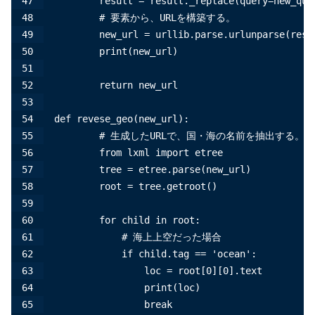
        result = result._replace(query=new_que
        # 要素から、URLを構築する。
        new_url = urllib.parse.urlunparse(resu
        print(new_url)
        return new_url
def revese_geo(new_url):
        # 生成したURLで、国・海の名前を抽出する。
        from lxml import etree
        tree = etree.parse(new_url)
        root = tree.getroot()
        for child in root:
            # 海上上空だった場合
            if child.tag == 'ocean':
                loc = root[0][0].text
                print(loc)
                break